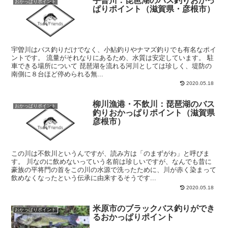
宇曽川：琵琶湖のバス釣りおかっ
おかっぱりポイント
ぱりポイント（滋賀県・彦根市）
宇曽川はバス釣りだけでなく、小鮎釣りやナマズ釣りでも有名なポイ
ントです。 流量がそれなりにあるため、水質は安定しています。 駐
車できる場所について 琵琶湖を流れる河川としては珍しく、堤防の
南側に８台ほど停められる無...
2020.05.18
柳川漁港・不飲川：琵琶湖のバス
おかっぱりポイント
釣りおかっぱりポイント（滋賀県
彦根市）
この川は不飲川というんですが、読み方は「のまずがわ」と呼びま
す。 川なのに飲めないっていう名前は珍しいですが、なんでも昔に
豪族の平将門の首をこの川の水源で洗ったために、川が赤く染まって
飲めなくなったという伝承に由来するそうです...
2020.05.18
米原市のブラックバス釣りができ
おかっぱりポイント
るおかっぱりポイント