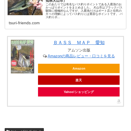
知県犬山市）
このあたりでは有名なバス釣りポイントである入鹿池のお
かっぱりポイントをまとめました。 犬山市はブラックバス
駆除に積極的なんですが、入鹿池だけはボート店と住民の
方々の理解によってバス釣りには寛容なポイントです。 バ
ス釣りポ...
tsuri-friends.com
ＢＡＳＳ ＭＡＰ 愛知
アムソン出版
Amazonの商品レビュー・口コミを見る
Amazon
楽天
Yahoo!ショッピング