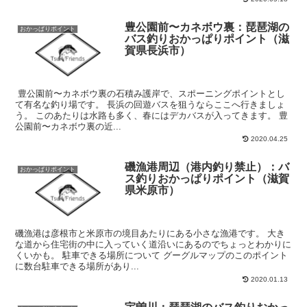
豊公園前〜カネボウ裏：琵琶湖の
おかっぱりポイント
バス釣りおかっぱりポイント（滋
賀県長浜市）
豊公園前〜カネボウ裏の石積み護岸で、スポーニングポイントとし
て有名な釣り場です。 長浜の回遊バスを狙うならここへ行きましょ
う。 このあたりは水路も多く、春にはデカバスが入ってきます。 豊
公園前〜カネボウ裏の近...
2020.04.25
磯漁港周辺（港内釣り禁止）：バ
おかっぱりポイント
ス釣りおかっぱりポイント（滋賀
県米原市）
磯漁港は彦根市と米原市の境目あたりにある小さな漁港です。 大き
な道から住宅街の中に入っていく道沿いにあるのでちょっとわかりに
くいかも。 駐車できる場所について グーグルマップのこのポイント
に数台駐車できる場所があり...
2020.01.13